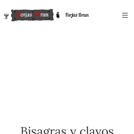
Forjas Brun
Bisagras y clavos